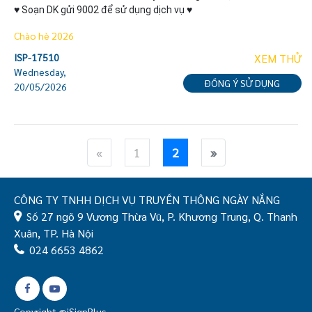
♥ Soạn DK gửi 9002 để sử dụng dịch vụ ♥
Chào hè 2026
ISP-17510
XEM THỬ
Wednesday,
ĐỒNG Ý SỬ DỤNG
20/05/2026
«
1
2
»
CÔNG TY TNHH DỊCH VỤ TRUYỀN THÔNG NGÀY NẮNG
Số 27 ngõ 9 Vương Thừa Vũ, P. Khương Trung, Q. Thanh
Xuân, TP. Hà Nội
024 6653 4862
Copyright @iSignPlus