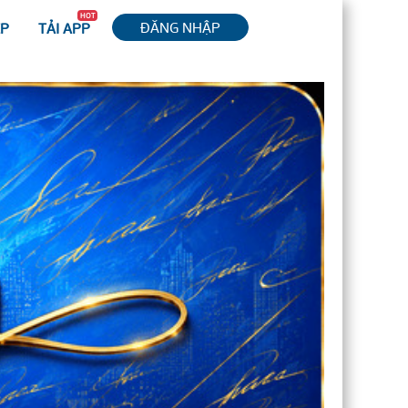
HOT
ĐĂNG NHẬP
ỆP
TẢI APP