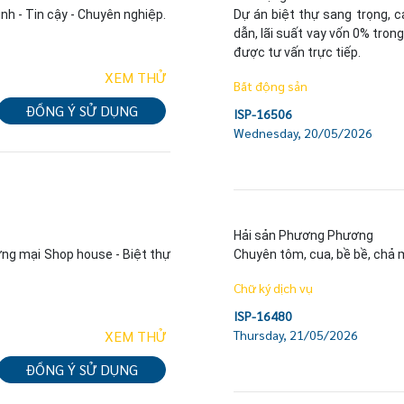
nh - Tin cậy - Chuyên nghiệp.
Dự án biệt thự sang trọng, c
dẫn, lãi suất vay vốn 0% tron
được tư vấn trực tiếp.
XEM THỬ
Bất động sản
ĐỒNG Ý SỬ DỤNG
ISP-16506
Wednesday, 20/05/2026
Hải sản Phương Phương

ng mại Shop house - Biệt thự 
Chuyên tôm, cua, bề bề, chả 
Chữ ký dịch vụ
ISP-16480
XEM THỬ
Thursday, 21/05/2026
ĐỒNG Ý SỬ DỤNG