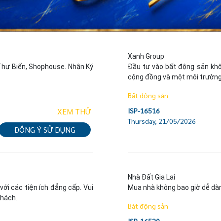
Xanh Group

hự Biển, Shophouse. Nhận Ký 
Đầu tư vào bất động sản không
cộng đồng và một môi trường
Bất động sản
XEM THỬ
ISP-16516
Thursday, 21/05/2026
ĐỒNG Ý SỬ DỤNG
Nhà Đất Gia Lai

i các tiện ích đẳng cấp. Vui 
Mua nhà không bao giờ dễ dàng
khách.
Bất động sản
ISP-16520