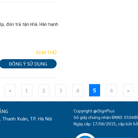
p, đón trả tận nhà. Hân hạnh 
XEM THỬ
ĐỒNG Ý SỬ DỤNG
«
1
2
3
4
5
6
»
ẮNG
Copyright @iSignPlus
Số giấy chứng nhận ĐKKD: 0106
 Thanh Xuân, TP. Hà Nội
Ngày cấp: 17/06/2015, cấp bởi Sở