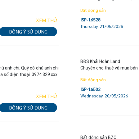
Bất động sản
XEM THỬ
ISP-16528
Thursday, 21/05/2026
ĐỒNG Ý SỬ DỤNG
BĐS Khải Hoàn Land

ú anh chị. Quý cô chú anh chị 
Chuyên cho thuê và mua bán c
ua số điện thoại  0974.329.xxx
Bất động sản
ISP-16502
XEM THỬ
Wednesday, 20/05/2026
ĐỒNG Ý SỬ DỤNG
Bất động sản BZC
