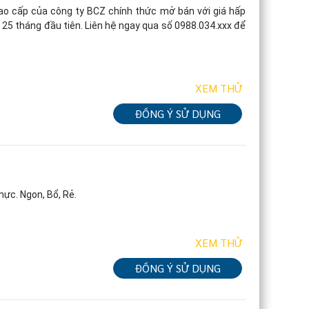
ao cấp của công ty BCZ chính thức mở bán với giá hấp 
g 25 tháng đầu tiên. Liên hệ ngay qua số 0988.034.xxx để 
XEM THỬ
ĐỒNG Ý SỬ DỤNG
mực. Ngon, Bổ, Rẻ.
XEM THỬ
ĐỒNG Ý SỬ DỤNG