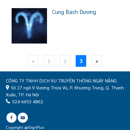
Cung Bạch Dương
«
1
2
3
»
CÔNG TY TNHH DỊCH VỤ TRUYỀN THÔNG NGÀY NẮNG
Số 27 ngõ 9 Vương Thừa Vũ, P. Khương Trung, Q. Thanh
Xuân, TP. Hà Nội
024 6653 4862
Copyright @iSignPlus