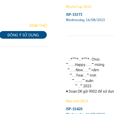
World Cup 2022
ISP-15373
Wednesday, 16/08/2023
XEM THỬ
ĐỒNG Ý SỬ DỤNG
    .:*""""*:..:*""""*:. Chúc

"".........Happy........."" mừng

  ""........New........"" năm

     "".....Year....."" mới

        ""..........."" xuân

            ""...."" 2023

♥ Soạn DK gửi 9002 để sử dụn
Năm mới 2023
ISP-15420
Wednesday, 16/08/2023