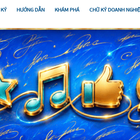
 KÝ
HƯỚNG DẪN
KHÁM PHÁ
CHỮ KÝ DOANH NGHI