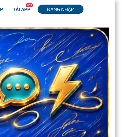
HOT
ĐĂNG NHẬP
ỆP
TẢI APP