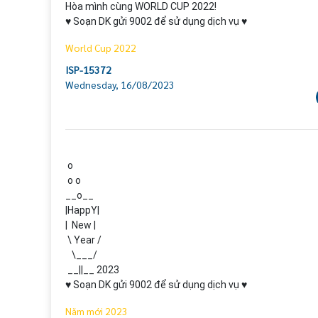
Hòa mình cùng WORLD CUP 2022!

♥ Soạn DK gửi 9002 để sử dụng dịch vụ ♥
World Cup 2022
ISP-15372
Wednesday, 16/08/2023
 o

 o o

__o__

|HappY|

|  New |

 \ Year /

   \___/

 __||__ 2023

♥ Soạn DK gửi 9002 để sử dụng dịch vụ ♥
Năm mới 2023