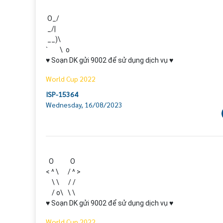
 O_/

 _/|

 __)\

`        \  o

♥ Soạn DK gửi 9002 để sử dụng dịch vụ ♥
World Cup 2022
ISP-15364
Wednesday, 16/08/2023
  O           O

< ^ \      / ^ >

    \ \      / /

    / o\   \ \

♥ Soạn DK gửi 9002 để sử dụng dịch vụ ♥
World Cup 2022