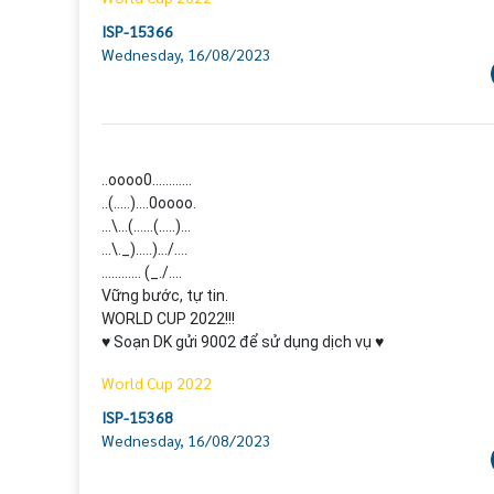
ISP-15366
Wednesday, 16/08/2023
..oooo0…………

..(…..)….0oooo.

…\…(……(…..)…

...\._)…..)…/….

………… (_./….

Vững bước, tự tin.

WORLD CUP 2022!!!

♥ Soạn DK gửi 9002 để sử dụng dịch vụ ♥
World Cup 2022
ISP-15368
Wednesday, 16/08/2023