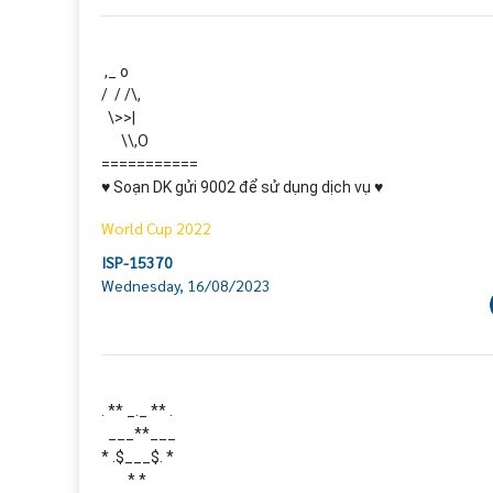
 ,_ o

/  / /\,

  \>>|

      \\,O

===========

♥ Soạn DK gửi 9002 để sử dụng dịch vụ ♥
World Cup 2022
ISP-15370
Wednesday, 16/08/2023
. ** _._ ** .

  ___**___

* .$___$. *

        * *
