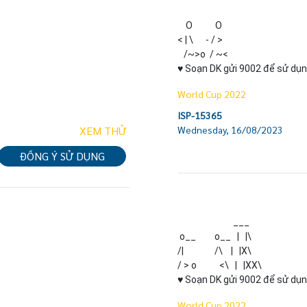
    O           O

< | \      - / >

   /~>o  / ~<

♥ Soạn DK gửi 9002 để sử dụn
World Cup 2022
ISP-15365
XEM THỬ
Wednesday, 16/08/2023
ĐỒNG Ý SỬ DỤNG
                           ___

 o__         o__   |   |\

/|               /\    |   |X\

/ > o           <\   |   |XX\

♥ Soạn DK gửi 9002 để sử dụn
World Cup 2022