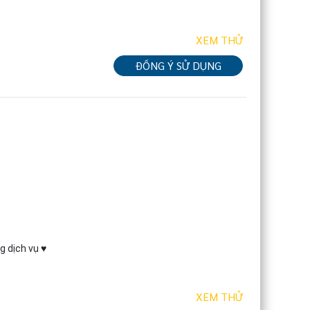
XEM THỬ
ĐỒNG Ý SỬ DỤNG
g dịch vụ ♥
XEM THỬ