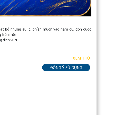
ạt bỏ những âu lo, phiền muộn vào năm cũ, đón cuộc 
trên môi.

g dịch vụ ♥
XEM THỬ
ĐỒNG Ý SỬ DỤNG