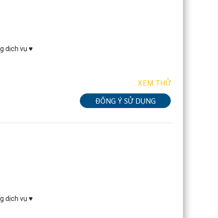
g dịch vụ ♥
XEM THỬ
ĐỒNG Ý SỬ DỤNG
g dịch vụ ♥