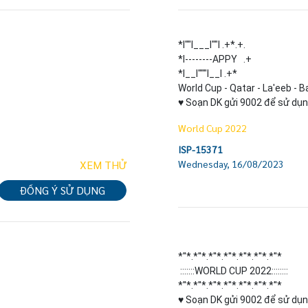
*I""I___I""I .+*.+.

*I--------APPY   .+

*I__I"""I__I .+*

World Cup - Qatar - La'eeb - Bay
♥ Soạn DK gửi 9002 để sử dụn
World Cup 2022
ISP-15371
XEM THỬ
Wednesday, 16/08/2023
ĐỒNG Ý SỬ DỤNG
*''*.*''*.*''*.*''*.*''*.*''*.*''*

 :::::::WORLD CUP 2022::::::::

*''*.*''*.*''*.*''*.*''*.*''*.*''*

♥ Soạn DK gửi 9002 để sử dụn