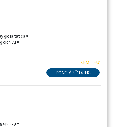
 gio la tat ca ♥

g dịch vụ ♥
XEM THỬ
ĐỒNG Ý SỬ DỤNG
g dịch vụ ♥