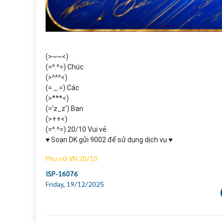
(>~~<)

(=^.^=) Chúc

(>^^^<)

(=._.=) Các

(>***<)

(='z_z') Bạn

(>++<)

(=^.^=) 20/10 Vui vẻ

♥ Soạn DK gửi 9002 để sử dụng dịch vụ ♥
Phụ nữ VN 20/10
ISP-16076
Friday, 19/12/2025