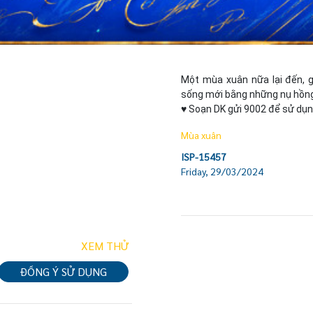
Một mùa xuân nữa lại đến, g
sống mới bằng những nụ hồng 
♥ Soạn DK gửi 9002 để sử dụn
Mùa xuân
ISP-15457
Friday, 29/03/2024
XEM THỬ
ĐỒNG Ý SỬ DỤNG