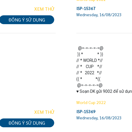
XEM THỬ
ISP-15367
Wednesday, 16/08/2023
ĐỒNG Ý SỬ DỤNG
  @=-=-=-=-=@

 )) *                * ))

// * WORLD *//

// *    CUP    *//

// *   2022   *//

(( *               *((

 @=-=-=-=-=@

♥ Soạn DK gửi 9002 để sử dụn
World Cup 2022
XEM THỬ
ISP-15369
Wednesday, 16/08/2023
ĐỒNG Ý SỬ DỤNG