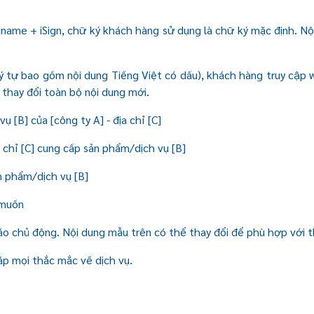
name + iSign, chữ ký khách hàng sử dụng là chữ ký mặc định. Nội
ý tự bao gồm nội dung Tiếng Việt có dấu), khách hàng truy cập w
thay đổi toàn bộ nội dung mới.
ụ [B] của [công ty A] - địa chỉ [C]
a chỉ [C] cung cấp sản phẩm/dịch vụ [B]
ản phẩm/dịch vụ [B]
 muốn
báo chủ động. Nội dung mẫu trên có thể thay đổi để phù hợp với th
áp mọi thắc mắc về dịch vụ.