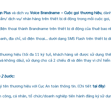
gn Plus
và dịch vụ
Voice Brandname – Cuộc gọi thương hiệu
, dàn
m/ dịch vụ/ nhãn hàng trên thiết bị di động trong mỗi cuộc gọi, 
 điện thoại thành Brandname trên thiết bị di động của thuê bao n
 doanh, địa chỉ, số điện thoại... dưới dạng SMS Flash trên thiết b
 thương hiệu (tối đa 11 ký tự), khách hàng sẽ được sử dụng thê
à không dấu), sử dụng cho cả 2 chiều đi và đến thay vì chỉ hiển
 2 bước:
 tên thương hiệu với Cục An toàn thông tin. (Chi tiết
tại đây
)
h công, cá nhân, tổ chức/doanh nghiệp tiến hành đăng ký sử dụn