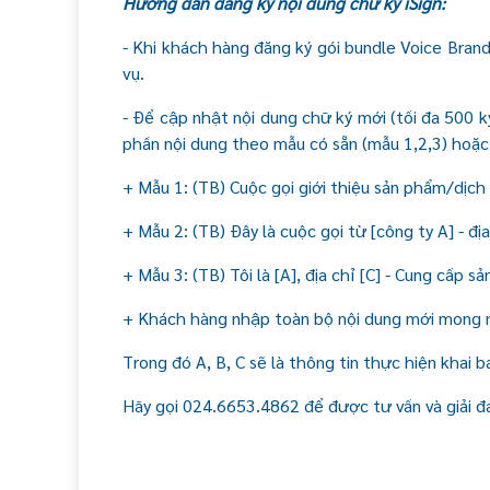
Hướng dẫn đăng ký nội dung chữ ký iSign:
- Khi khách hàng đăng ký gói bundle Voice Brand
vụ.
- Để cập nhật nội dung chữ ký mới (tối đa 500 k
phần nội dung theo mẫu có sẵn (mẫu 1,2,3) hoặc 
+ Mẫu 1: (TB) Cuộc gọi giới thiệu sản phẩm/dịch v
+ Mẫu 2: (TB) Đây là cuộc gọi từ [công ty A] - đị
+ Mẫu 3: (TB) Tôi là [A], địa chỉ [C] - Cung cấp s
+ Khách hàng nhập toàn bộ nội dung mới mong
Trong đó A, B, C sẽ là thông tin thực hiện khai 
Hãy gọi 024.6653.4862 để được tư vấn và giải đ