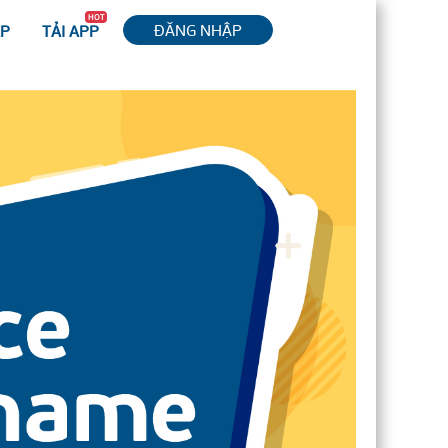
HOT
ĐĂNG NHẬP
ỆP
TẢI APP